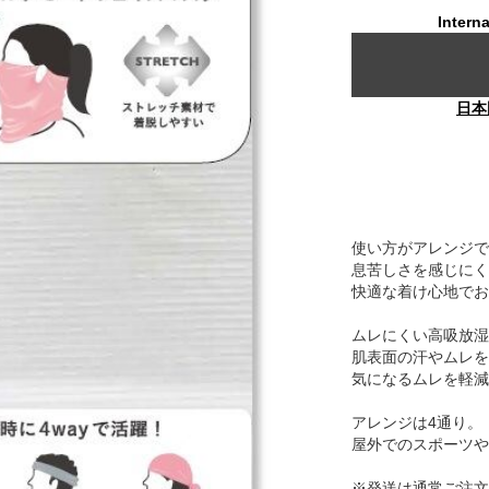
Interna
日本
使い方がアレンジで
息苦しさを感じにく
快適な着け心地でお
ムレにくい高吸放湿
肌表面の汗やムレを
気になるムレを軽減
アレンジは4通り。
屋外でのスポーツや
※発送は通常ご注文