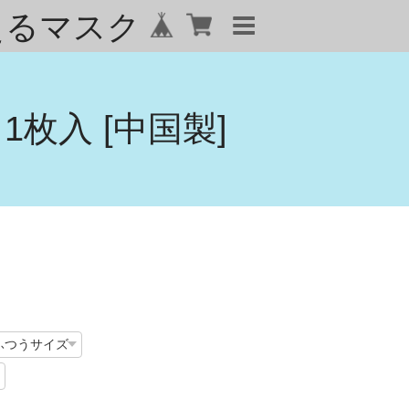
えるマスク
枚入 [中国製]